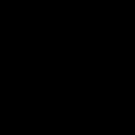
キャバクラでアフターをゲット！確率を上げる振る舞い方
＆勝利の法則