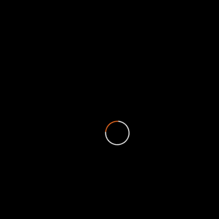
勝ち確？キャバ嬢を店外デートに誘うワザ
キャバ嬢と付き合うには？キャバ嬢を落とすための心得教