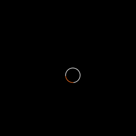
続きを読む
【俺たちはワガママでせっか
ち】てっとり早くキャバクラ
でモテる方法
2018年8月11日
キャバクラでモテたい男性向け